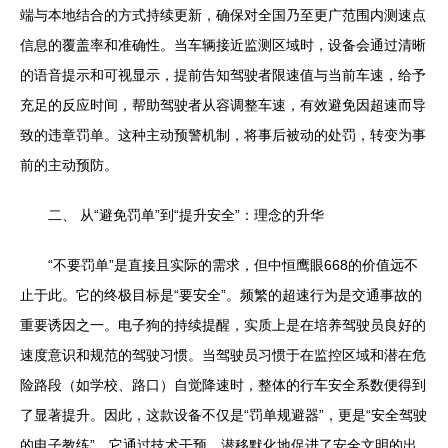
端与本地结合的方式持续更新，确保对全国乃至更广范围内测速点
信息的覆盖率和准确性。当车辆接近监测区域时，设备会通过清晰
的语音提示和可视显示，提前告知驾驶者限速值与当前车速，给予
充足的反应时间，帮助驾驶者从容调整车速，有效避免因超速而导
致的违章罚单。这种主动预警机制，将事后被动的处罚，转变为事
前的主动预防。
二、 从“避免罚单”到“提升安全”：理念的升华
“不要罚单”是直接且实际的需求，但中恒鹰眼668的价值远不
止于此。它的终极目标是“要安全”。频繁的超速行为是交通事故的
重要诱因之一。电子狗的持续提醒，实质上是在培养驾驶员良好的
速度意识和规范的驾驶习惯。当驾驶员习惯于在监控区域和潜在危
险路段（如学校、路口）自觉降速时，整体的行车安全系数便得到
了显著提升。因此，这款设备不仅是“罚单规避器”，更是“安全驾驶
的电子教练”，它通过技术干预，潜移默化地促进了安全文明的出