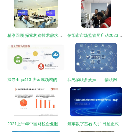
精彩回顾 探索构建技术需求服务路径系列之人工智能专场路演对接会圆满落幕
信阳市市场监管局启动2023年度全市检验检测机构开放日活动 信息技术咨询服务助力企业高质量发展
探寻rbqu413 废金属领域的价格、厂家与供应商全解析
我见物联多妩媚——物联网联盟会员风采系列之五十八 网络技术服务，构筑万物互联的数字骨架
2021上半年中国财税企业服务洞察 信息技术咨询驱动行业变革
筑牢数字基石 5月1日起正式实施的《关键信息基础设施安全保护要求》图解与解读