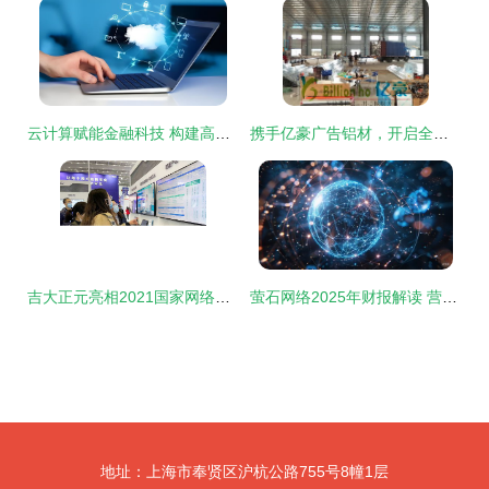
云计算赋能金融科技 构建高效运营与网络服务新范式
携手亿豪广告铝材，开启全国连锁灯箱厂加盟新机遇，样品免费提供，技术无忧支持
吉大正元亮相2021国家网络安全宣传周，以创新产品技术引领网络服务新浪潮
萤石网络2025年财报解读 营收59亿稳增长，净利润提升12%，董事长五年薪酬引关注
地址：上海市奉贤区沪杭公路755号8幢1层